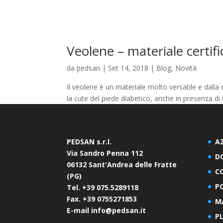
Veolene – materiale certifi
da
pedsan
|
Set 14, 2018
|
Blog
,
Novità
Il veolene è un materiale molto versatile e dalla 
la cute del piede diabetico, anche in presenza di u
PEDSAN s.r.l.
A
Via Sandro Penna 112
D
06132 Sant'Andrea delle Fratte
C
(PG)
P
Tel. +39 075.5289118
Fax. +39 0755271853
M
E-mail info@pedsan.it
P