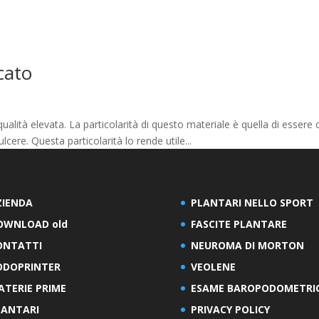
cato
qualità elevata. La particolarità di questo materiale è quella di essere 
lcere. Questa particolarità lo rende utile...
ZIENDA
PLANTARI NELLO SPORT
OWNLOAD old
FASCITE PLANTARE
ONTATTI
NEUROMA DI MORTON
ODOPRINTER
VEOLENE
ATERIE PRIME
ESAME BAROPODOMETRI
LANTARI
PRIVACY POLICY